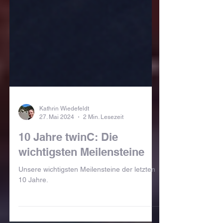
Kathrin Wiedefeldt
27. Mai 2024
2 Min. Lesezeit
10 Jahre twinC: Die
wichtigsten Meilensteine
Unsere wichtigsten Meilensteine der letzten
10 Jahre.