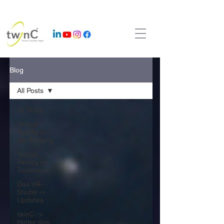
Blog
All Posts
All Posts
Virtual
Reality in
der Bildung
Virtual
Reality im
Tourismus
Das VR-
Studio ->
Updates
twinC ->
Hinter den