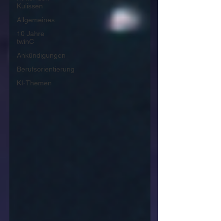
Kulissen
Allgemeines
10 Jahre
twinC
Ankündigungen
Berufsorientierung
KI-Themen