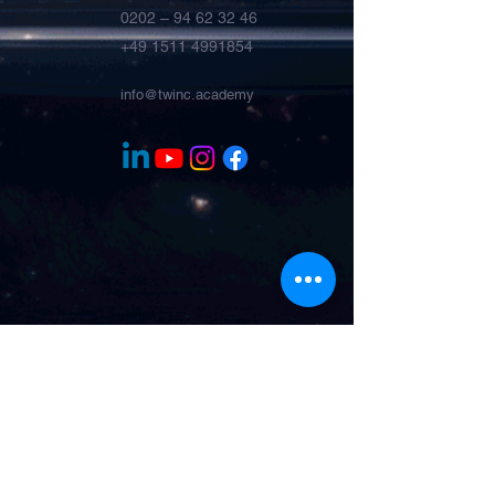
0202 –
94 62 32 46
+49 1511 4991854
info@twinc.academy