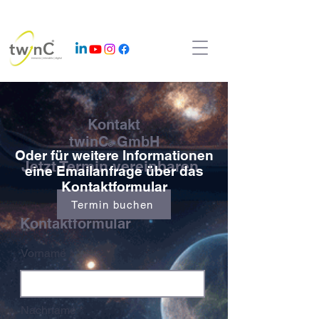
Kontakt
twinC
GmbH
®
Oder für weitere Informationen
Jetzt Termin vereinbaren
eine Emailanfrage über das
Kontaktformular
Termin buchen
Kontaktformular
Vorname
Nachname