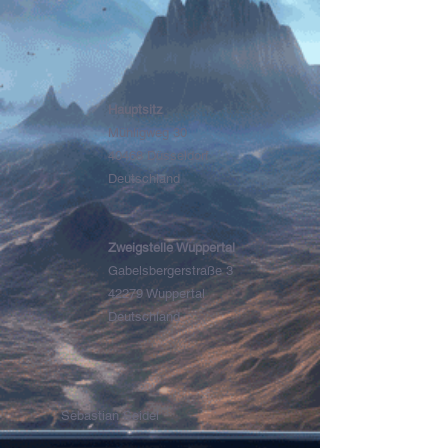
Hauptsitz
Mühligweg 30
40468 Düsseldorf
Deutschland
Zweigstelle Wuppertal
Gabelsbergerstraße 3
42279 Wuppertal
Deutschland
Sebastian Seidel