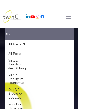
Blog
All Posts
All Posts
Virtual
Reality in
der Bildung
Virtual
Reality im
Tourismus
Das VR-
Studio ->
Updates
twinC ->
Hinter den