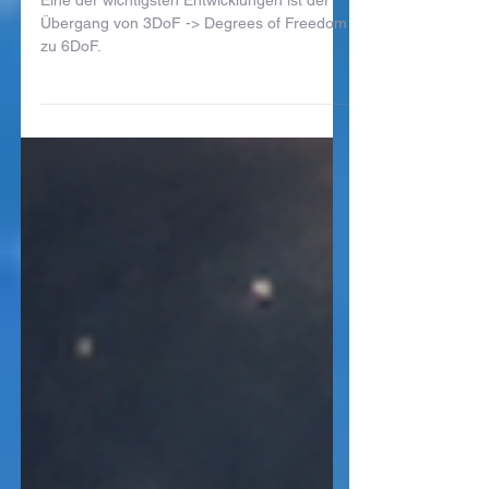
Eine der wichtigsten Entwicklungen ist der
Übergang von 3DoF -> Degrees of Freedom
zu 6DoF.