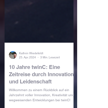
Kathrin Wiedefeldt
25. Apr. 2024
3 Min. Lesezeit
10 Jahre twinC: Eine
Zeitreise durch Innovation
und Leidenschaft
Willkommen zu einem Rückblick auf ein