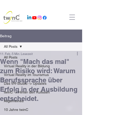
Beitrag
All Posts
11. Feb.
5 Min. Lesezeit
All Posts
Wenn "Mach das mal"
Virtual Reality in der Bildung
zum Risiko wird: Warum
Virtual Reality im Tourismus
Berufssprache über
Das VR-Studio -> Updates
Erfolg in der Ausbildung
twinC -> Hinter den Kulissen
entscheidet.
Allgemeines
10 Jahre twinC