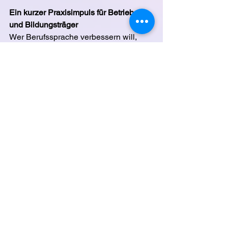
Ein kurzer Praxisimpuls für Betriebe 
und Bildungsträger
Wer Berufssprache verbessern will, 
braucht keine großen Programme als 
ersten Schritt. Schon drei Fragen 
bringen Bewegung rein. Erstens: In 
welchen Situationen passieren bei uns 
die meisten Missverständnisse. 
Zweitens: Welche drei Standardsätze 
oder Rückfrageformen würden diese 
Situationen entschärfen. Drittens: Wo 
üben wir diese Situationen regelmäßig, 
kurz, wiederholbar und ohne 
Bloßstellung.