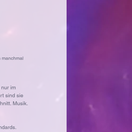
ch manchmal 
 nur im 
t sind sie 
nitt. Musik. 
ndards. 