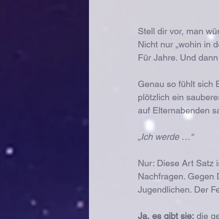
Stell dir vor, man w
Nicht nur „wohin in 
Für Jahre. Und dann
Genau so fühlt sich 
plötzlich ein sauber
auf Elternabenden sa
„Ich werde …“
Nur: Diese Art Satz i
Nachfragen. Gegen Dr
Jugendlichen. Der Feh
Ja, es gibt sie:
 die g