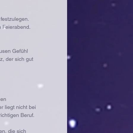
festzulegen. 
n Feierabend. 
fusen Gefühl 
, der sich gut 
gen 
liegt nicht bei 
ichtigen Beruf.
n, die sich 