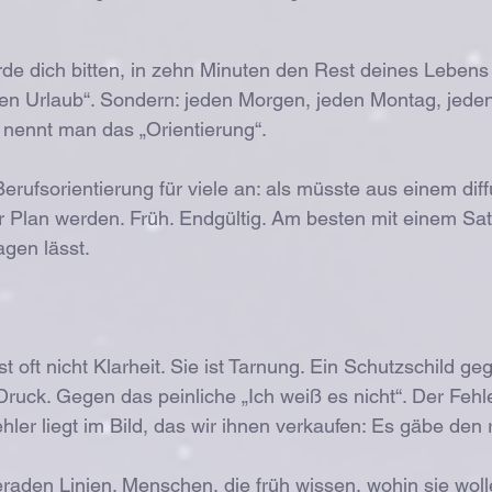
ürde dich bitten, in zehn Minuten den Rest deines Lebens 
den Urlaub“. Sondern: jeden Morgen, jeden Montag, jede
 nennt man das „Orientierung“.
Berufsorientierung für viele an: als müsste aus einem dif
er Plan werden. Früh. Endgültig. Am besten mit einem Satz
gen lässt.
st oft nicht Klarheit. Sie ist Tarnung. Ein Schutzschild ge
uck. Gegen das peinliche „Ich weiß es nicht“. Der Fehler 
ler liegt im Bild, das wir ihnen verkaufen: Es gäbe den r
eraden Linien. Menschen, die früh wissen, wohin sie wolle