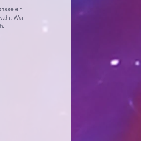
phase ein 
 wahr: Wer 
h.