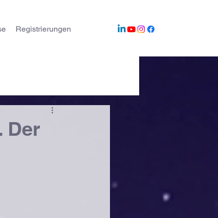
se
Registrierungen
10 Jahre twinC
. Der