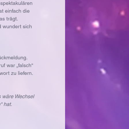
nspektakulären 
t einfach die 
s trägt.
d wundert sich 
Rückmeldung. 
f war „falsch“ 
rt zu liefern. 
ls wäre Wechsel 
“ hat.