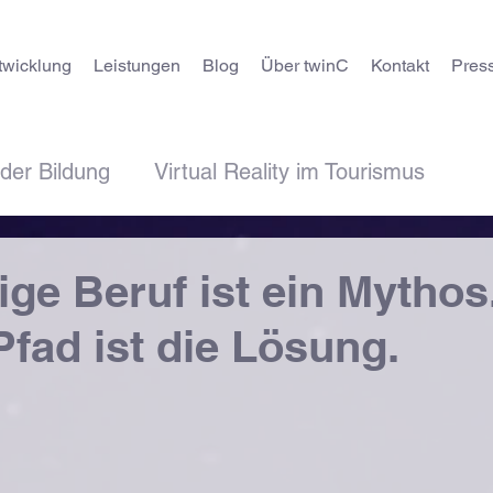
twicklung
Leistungen
Blog
Über twinC
Kontakt
Pres
 der Bildung
Virtual Reality im Tourismus
s
twinC -> Hinter den Kulissen
Allgemeines
ige Beruf ist ein Mythos
Pfad ist die Lösung.
sorientierung
KI-Themen