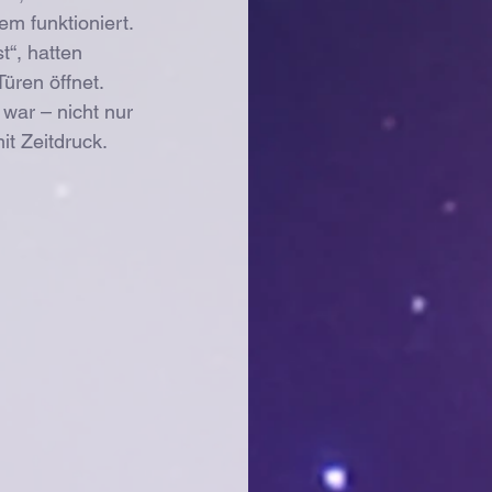
m funktioniert.
t“, hatten 
üren öffnet. 
war – nicht nur 
it Zeitdruck.