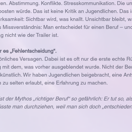
en. Abstimmung. Konflikte. Stresskommunikation. Die u
osten würde. Das ist keine Kritik an Jugendlichen. Das is
samkeit: Sichtbar wird, was knallt. Unsichtbar bleibt, wa
les Missverständnis: Man entscheidet für einen Beruf – un
g nicht wie der Trailer ist.
 es „Fehlentscheidung“. 
önliches Versagen. Dabei ist es oft nur die erste echte 
mit dem, was vorher ausgeblendet wurde. Nicht der Beru
künstlich. Wir haben Jugendlichen beigebracht, eine Antwo
 zu selten erlaubt, eine Erfahrung zu machen.
 der Mythos „richtiger Beruf“ so gefährlich: Er tut so, a
üsste man durchziehen, weil man sich doch „entschieden