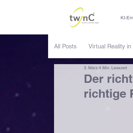
KI-En
All Posts
Virtual Reality in
3. März
4 Min. Lesezeit
Das VR-Studio -> Update
Der richt
richtige 
Ankündigungen
Beruf