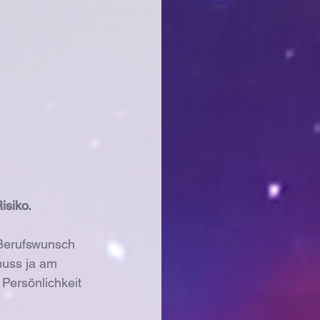
isiko.
 Berufswunsch 
muss ja am 
 Persönlichkeit 