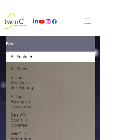
Blog
All Posts
All Posts
Virtual
Reality in
der Bildung
Virtual
Reality im
Tourismus
Das VR-
Studio ->
Updates
twinC ->
Hinter den