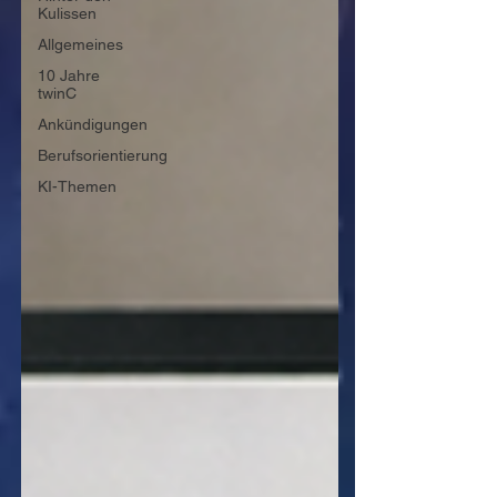
Kulissen
Allgemeines
10 Jahre
twinC
Ankündigungen
Berufsorientierung
KI-Themen