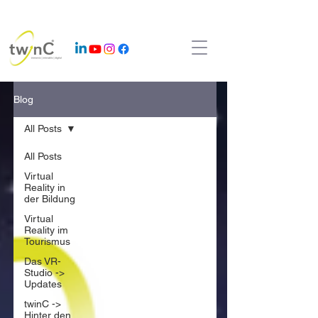
Blog
All Posts
All Posts
Virtual
Reality in
der Bildung
Virtual
Reality im
Tourismus
Das VR-
Studio ->
Updates
twinC ->
Hinter den