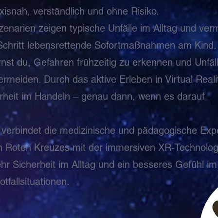
xisnah, verständlich und ohne Risiko.
zenarien zeigen typische Unfälle im Alltag und verm
r Schritt lebensrettende Sofortmaßnahmen am Kind.
ernst du, Gefahren frühzeitig zu erkennen und Unfäl
ermeiden. Durch das aktive Erleben in Virtual Reali
erheit im Handeln – genau dann, wenn es darauf
verbindet die medizinische und pädagogische Expe
 Roten Kreuzes mit der immersiven XR-Technolog
hr Sicherheit im Alltag und ein besseres Gefühl im
fallsituationen.