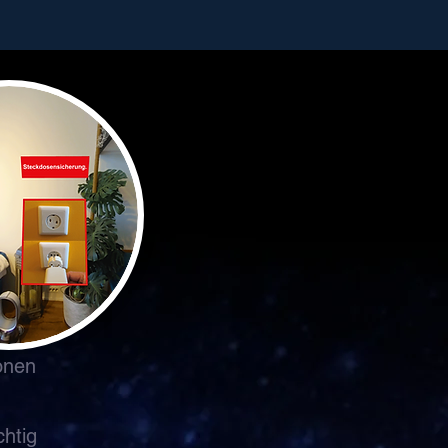
onen
chtig