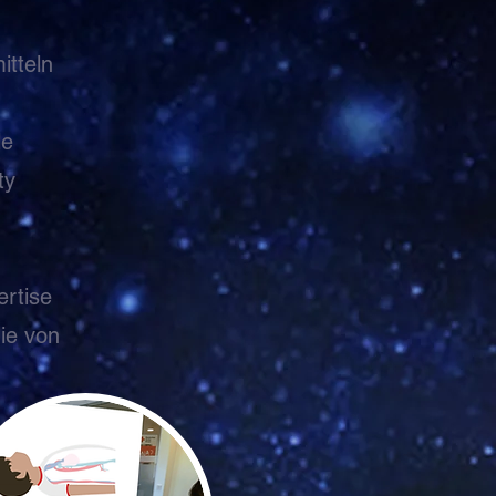
itteln
le
ty
rtise
ie von