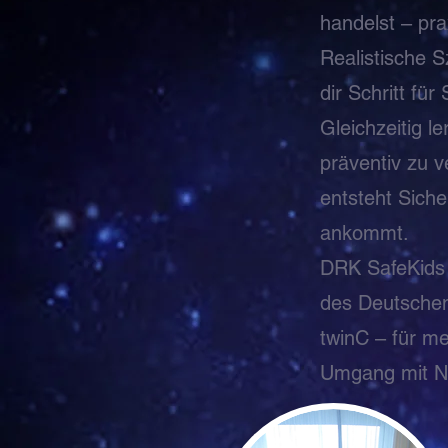
handelst – pra
Realistische S
dir Schritt fü
Gleichzeitig l
präventiv zu v
entsteht Sich
ankommt.
DRK SafeKids 
des Deutschen
twinC – für me
Umgang mit Not