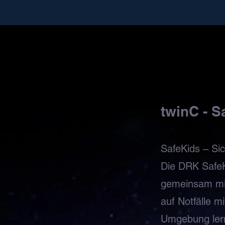
twinC - S
SafeKids – Sich
Die DRK Safe
gemeinsam mit
auf Notfälle m
Umgebung lerns