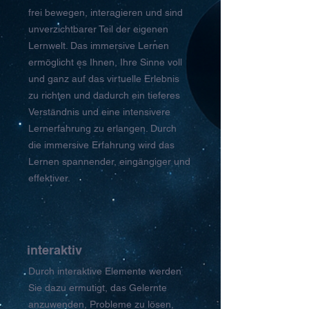
frei bewegen, interagieren und sind
unverzichtbarer Teil der eigenen
Lernwelt. Das immersive Lernen
ermöglicht es Ihnen,
Ihre Sinne voll
und ganz auf das virtuelle Erlebnis
zu richten und dadurch ein tieferes
Verständnis und eine intensivere
Lernerfahrung zu erlangen. Durch
die immersive Erfahrung wird das
Lernen spannender, eingängiger und
effektiver.
interaktiv
Durch interaktive Elemente werden
Sie dazu ermutigt, das Gelernte
anzuwenden, Probleme zu lösen,