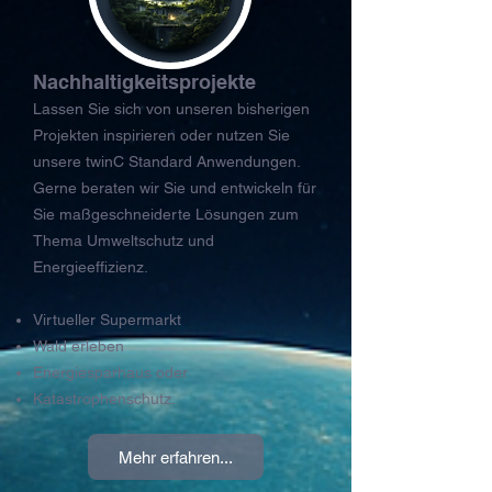
Nachhaltigkeitsprojekte
Lassen Sie sich von unseren bisherigen
Projekten inspirieren oder nutzen Sie
unsere twinC Standard Anwendungen.
Gerne beraten wir Sie und entwickeln für
Sie maßgeschneiderte Lösungen zum
Thema Umweltschutz und
Energieeffizienz.
Virtueller Supermarkt
Wald erleben
Energiesparhaus oder
Katastrophenschutz.
Mehr erfahren...