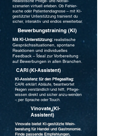
Realistische Pflege- und Notfall-
szenarien virtuell erleben. Ob Fehler-
suche oder Patientendiagnose – mit KI-
gestützter Unterstützung trainierst du
sicher, interaktiv und endlos erweiterbar.
Bewerbungstraining (KI)
Mit KI-Unterstützung:
realistische
Gesprächssituationen, spontane
Reaktionen und individuelles
Feedback – ideal zur Vorbereitung
auf Bewerbungen in allen Branchen.
CARI (KI-Assistent)
KI-Assistenz für den Pflegealltag:
CARI erklärt Abläufe, beantwortet
Fragen verständlich und hilft, Pflege-
wissen direkt und sicher anzu-wenden
– per Sprache oder Touch.
Vinovate (KI-
Assistent)
Vinovate bietet KI-gestützte Wein-
beratung für Handel und Gastronomie.
Finde passende Empfehlungen,