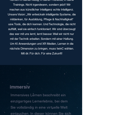
Trainings. Nicht irgendwann, sondern jetzt!
Wir
machen aus künstlicher Intelligenz echte Intelligenz.
Unsere Vision: „Wir entwickeln intelligente Systeme, die
mitdenken, für Ausbildung, Pflege & Nachhaltigkeit“
usw. Tools, die dich kennen. Und Technologie, die nicht
auffällt, weil sie einfach funktioniert. Wir sind überzeugt
das wer mit uns lernt, lernt besser. Weil wir nicht nur
mit der Technik arbeiten. Sondern mit einer Haltung.
Um KI Anwendungen und XR Medien, Lernen in die
nächste Dimension zu bringen, muss twinC wählen.
Mit dir. Für dich. Für eine Zukunft!
immersiv
Immersives Lernen beschreibt ein
einzigartiges Lernerlebnis, bei dem
Sie vollständig in eine virtuelle Welt
eintauchen. In dieser können Sie sich