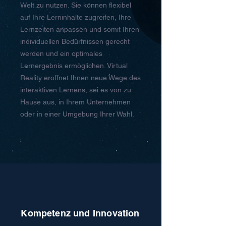
Welt zu nutzen. Sie können flexibel
auf Ihre Lerninhalte zugreifen, Ihre
Lernzeiten anpassen und somit Ihren
individuellen Bedürfnissen gerecht
werden und ein optimales
Lernergebnis ermöglichen. Virtual
Reality eröffnet Ihnen neue Wege des
interaktiven Lernens, sei es von zu
Hause aus, in Ihrem Unternehmen
oder in einer Umgebung Ihrer Wahl.
Kompetenz und Innovation