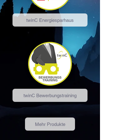
twinC Energiesparhaus
twinC Bewerbungstraining
Mehr Produkte