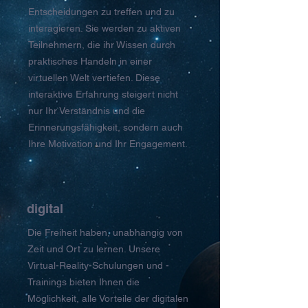
Entscheidungen zu treffen und zu
interagieren. Sie werden zu aktiven
Teilnehmern, die ihr Wissen durch
praktisches Handeln in einer
virtuellen Welt vertiefen. Diese
interaktive Erfahrung steigert nicht
nur Ihr Verständnis und die
Erinnerungsfähigkeit, sondern auch
Ihre Motivation und Ihr Engagement.
digital
Die Freiheit haben, unabhängig von
Zeit und Ort zu lernen. Unsere
Virtual-Reality-Schulungen und -
Trainings bieten Ihnen die
Möglichkeit, alle Vorteile der digitalen