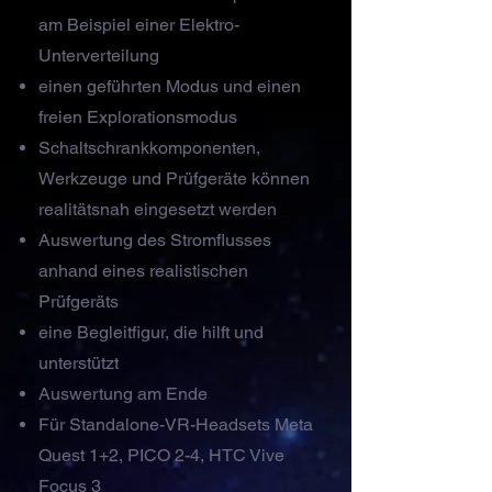
am Beispiel einer Elektro-
Unterverteilung
einen geführten Modus und einen
freien Explorationsmodus
Schaltschrankkomponenten,
Werkzeuge und Prüfgeräte können
realitätsnah eingesetzt werden
Auswertung des Stromflusses
anhand eines realistischen
Prüfgeräts
eine Begleitfigur, die hilft und
unterstützt
Auswertung am Ende
Für Standalone-VR-Headsets Meta
Quest 1+2, PICO 2-4, HTC Vive
Focus 3