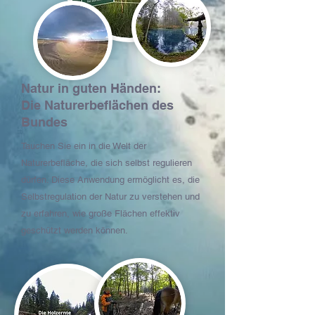
Natur in guten Händen:
Die Naturerbeflächen des
Bundes
Tauchen Sie ein in die Welt der
Naturerbefläche, die sich selbst regulieren
dürfen. Diese Anwendung ermöglicht es, die
Selbstregulation der Natur zu verstehen und
zu erfahren, wie große Flächen effektiv
geschützt werden können.