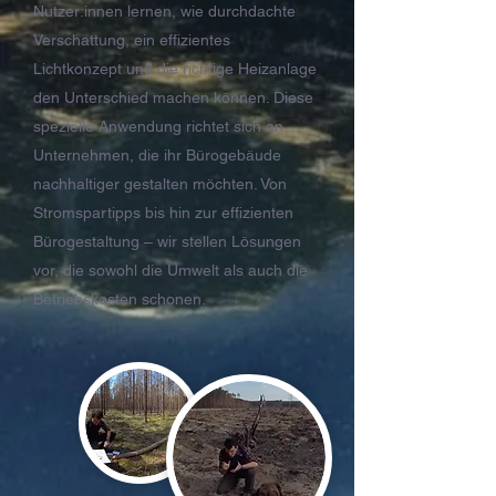
Nutzer:innen lernen, wie durchdachte
Verschattung, ein effizientes
Lichtkonzept und die richtige Heizanlage
den Unterschied machen können. Diese
spezielle Anwendung richtet sich an
Unternehmen, die ihr Bürogebäude
nachhaltiger gestalten möchten. Von
Stromspartipps bis hin zur effizienten
Bürogestaltung – wir stellen Lösungen
vor, die sowohl die Umwelt als auch die
Betriebskosten schonen.