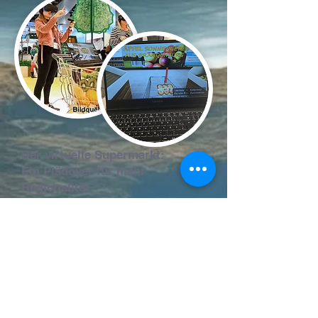
Der virtuelle Supermarkt:
Ein Plädoyer für mehr
Regionalität
Im Rahmen der "Grünen Woche"
präsentierten wir unseren virtuellen
Supermarkt. Ein Projekt das die
Besucherinnen und Besucher dazu
einlädt, die Vielfalt regionaler Produkte
zu entdecken.
Ziel dieser Anwendung war es, das