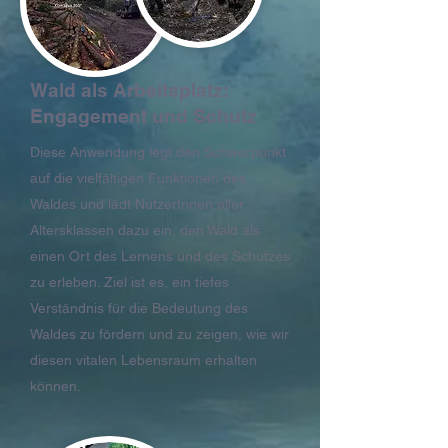
Wald als Arbeitsplatz:
Engagement und Schutz
Diese Anwendung legt den Schwerpunkt
auf die vielfältigen Funktionen des
Waldes und lädt NutzerInnen aller
Altersklassen dazu ein, den Wald als
einen Ort des Lernens und des Schutzes
zu erleben. Ziel ist es, ein tiefes
Verständnis für die Bedeutung des
Waldes zu fördern und zu zeigen, wie wir
diesen vitalen Lebensraum erhalten
können.