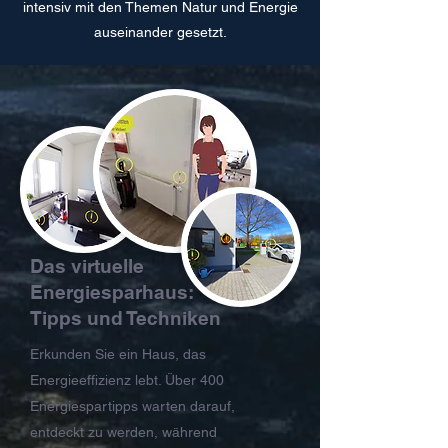
intensiv mit den Themen Natur und Energie
auseinander gesetzt.
Das virtuelle
Energiesparhaus:
Tipps und Techniken
Erkunden Sie ein Haus, das
Energieeffizienz lebt. Über 400
Energiespartipps warten darauf,
entdeckt zu werden, während