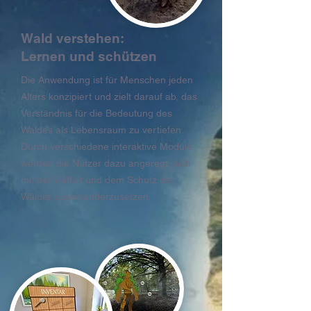
Wald verstehen:
Lernen und schützen
Die Anwendung ist für Menschen jeden
Alters konzipiert und zielt darauf ab, das
Verständnis für die Bedeutung des
Waldes als Lebensraum zu vertiefen.
Durch verschiedene interaktive Module
werden die Nutzer dazu angeregt, sich
mit der Vielfalt und dem Schutz der
Wälder auseinanderzusetzen.