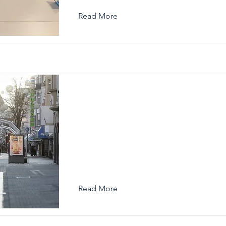
Read More
Neuer virtueller Stadtspazierg
über den Werth der 1920er Jah
Read More