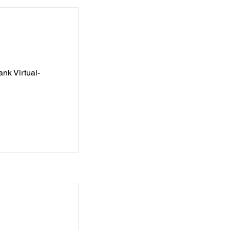
lefanten
nk Virtual-
el in