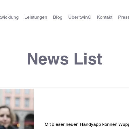
twicklung
Leistungen
Blog
Über twinC
Kontakt
Pres
News List
Mit dieser neuen Handyapp k
Wuppertaler durch die Zeit rei
Mit dieser neuen Handyapp können Wupp