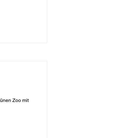
lebnis im
e Kulissen
Grünen Zoo mit