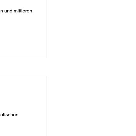
en und mittleren
 an der
en
holischen