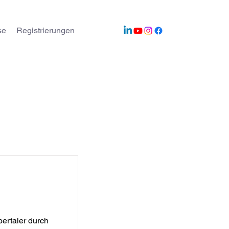
se
Registrierungen
önnen
sen
ertaler durch