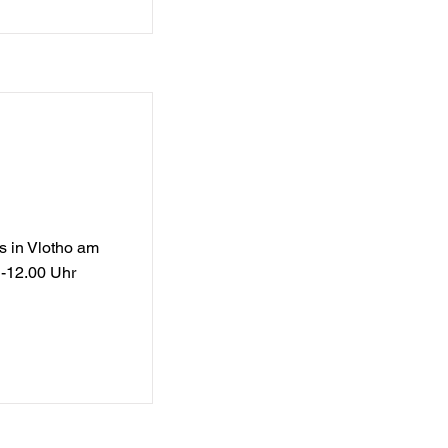
urggeländes
st 2023
s in Vlotho am
 -12.00 Uhr