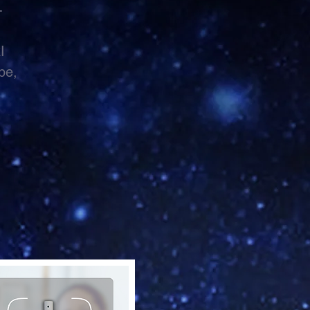
-
I
be,