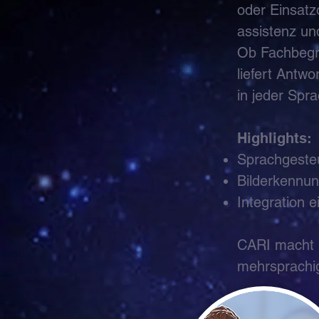
oder Einsatz
assistenz un
Ob Fachbegr
liefert Antw
in jeder Spr
Highlights:
Sprachgesteu
Bilderkennun
Integration 
CARI macht P
mehrsprachig