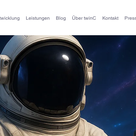
twicklung
Leistungen
Blog
Über twinC
Kontakt
Pres